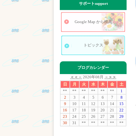
サポート
support
Google Map から標高
トピックス
ブログカレンダー
＜＜－
2026年08月
－＞＞
日
月
火
水
木
金
土
**
**
**
**
**
**
1
2
3
4
5
6
7
8
9
10
11
12
13
14
15
16
17
18
19
20
21
22
23
24
25
26
27
28
29
30
31
**
**
**
**
**