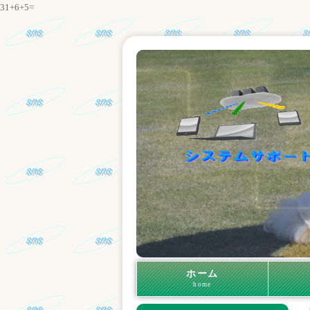
31+6+5=
ホーム
home