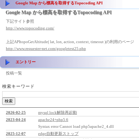
Google Map から標高を取得するTopocoding API
Google Map から標高を取得するTopocoding API
下記サイト参照
http://www.topocoding.com/
上記APItopoGetAltitude( lat, lon, action, context, timeout )の利用のページ
http://www.requester-net.com/googletest25.php
エントリー
投稿一覧
検索キーワード
2026-02-25
mysql lock解除再起動
2023-04-24
apache24+php5.6
Syntax error Cannot load php5apache2_4.dll
2025-12-07
edge自動更新ストップ