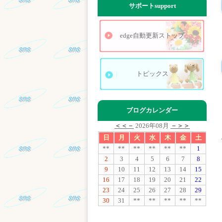
サポート
support
edge自動更新ストップ
トピックス
ブログカレンダー
＜＜－
2026年08月
－＞＞
日
月
火
水
木
金
土
**
**
**
**
**
**
1
2
3
4
5
6
7
8
9
10
11
12
13
14
15
16
17
18
19
20
21
22
23
24
25
26
27
28
29
30
31
**
**
**
**
**