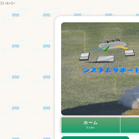
31+6+5=
ホーム
home