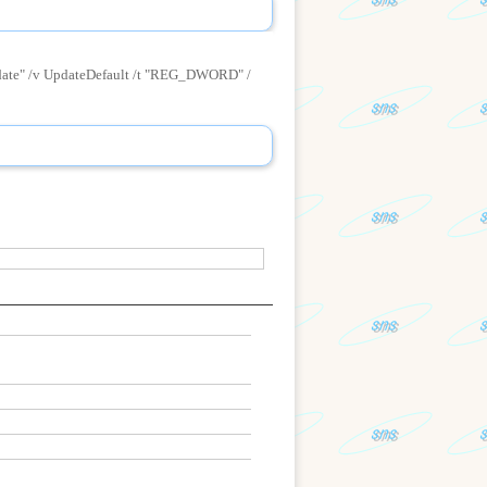
e" /v UpdateDefault /t "REG_DWORD" /