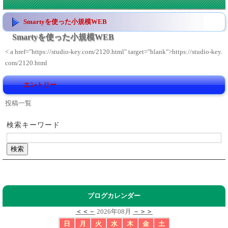
Smartyを使った小規模WEB
Smartyを使った小規模WEB
< a href="https://studio-key.com/2120.html" target="blank">https://studio-key.
com/2120.html
エントリー
投稿一覧
検索キーワード
ブログカレンダー
＜＜－
2026年08月
－＞＞
日
月
火
水
木
金
土