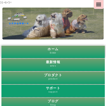
31+6+5=
ホーム
home
最新情報
news
プロダクト
product
サポート
support
ブログ
blog