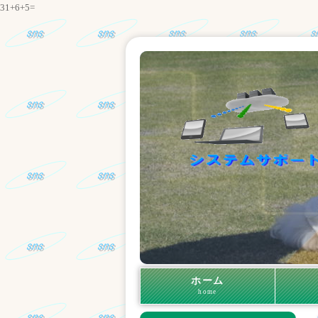
31+6+5=
ホーム
home