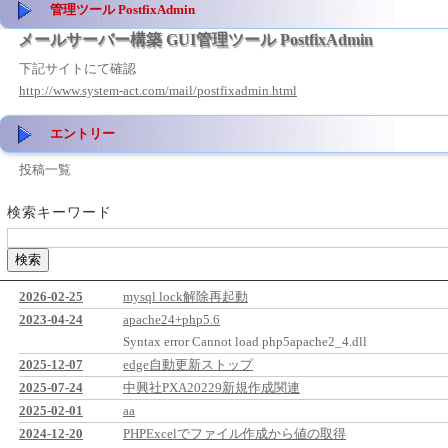
管理ツール PostfixAdmin
メールサーバー構築 GUI管理ツール PostfixAdmin
下記サイトにて確認
http://www.system-act.com/mail/postfixadmin.html
エントリー
投稿一覧
検索キーワード
2026-02-25
mysql lock解除再起動
2023-04-24
apache24+php5.6
Syntax error Cannot load php5apache2_4.dll
2025-12-07
edge自動更新ストップ
2025-07-24
中興社PXA20229新規作成関連
2025-02-01
aa
2024-12-20
PHPExcelでファイル作成から値の取得