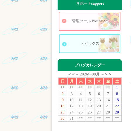
サポート
support
管理ツール PostfixAd
トピックス
ブログカレンダー
＜＜－
2026年08月
－＞＞
日
月
火
水
木
金
土
**
**
**
**
**
**
1
2
3
4
5
6
7
8
9
10
11
12
13
14
15
16
17
18
19
20
21
22
23
24
25
26
27
28
29
30
31
**
**
**
**
**