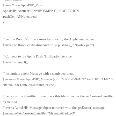
$push = new ApnsPHP_Push(
ApnsPHP_Abstract::ENVIRONMENT_PRODUCTION,
'pushCer_ANNotex.pem'
);
// Set the Root Certificate Autority to verify the Apple remote peer
$push->setRootCertificationAuthority('pushKey_ANNotex.pem');
// Connect to the Apple Push Notification Service
$push->connect();
// Instantiate a new Message with a single recipient
$message = new ApnsPHP_Message('c7c12e2c95d59918923ee08181711df27a
c0c79a953e18663e54c8f5800ea46e');
// Set a custom identifier. To get back this identifier use the getCustomIdentifie
r() method
// over a ApnsPHP_Message object retrieved with the getErrors() message.
$message->setCustomIdentifier("Message-Badge-3");