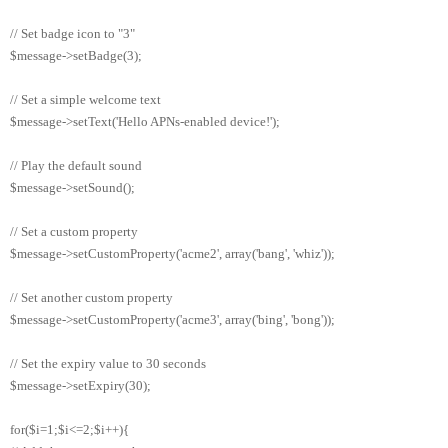
// Set badge icon to "3"
$message->setBadge(3);
// Set a simple welcome text
$message->setText('Hello APNs-enabled device!');
// Play the default sound
$message->setSound();
// Set a custom property
$message->setCustomProperty('acme2', array('bang', 'whiz'));
// Set another custom property
$message->setCustomProperty('acme3', array('bing', 'bong'));
// Set the expiry value to 30 seconds
$message->setExpiry(30);
for($i=1;$i<=2;$i++){