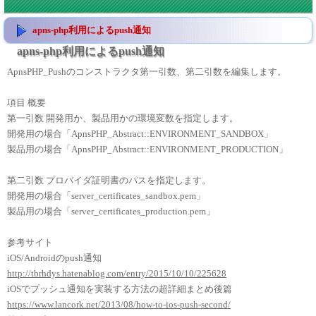
apns-php利用によるpush通知
apns-php利用によるpush通知
ApnsPHP_Pushのコンストラクタ第一引数、第二引数を編集します。
項目 概要
第一引数 開発用か、製品用かの環境変数を指定します。
開発用の場合「ApnsPHP_Abstract::ENVIRONMENT_SANDBOX」
製品用の場合「ApnsPHP_Abstract::ENVIRONMENT_PRODUCTION」
第二引数 プロバイダ証明書のパスを指定します。
開発用の場合「server_certificates_sandbox.pem」
製品用の場合「server_certificates_production.pem」
参考サイト
iOS/Androidのpush通知
http://tbrhdys.hatenablog.com/entry/2015/10/10/225628
iOSでプッシュ通知を実装する方法の超詳細まとめ後篇
https://www.lancork.net/2013/08/how-to-ios-push-second/