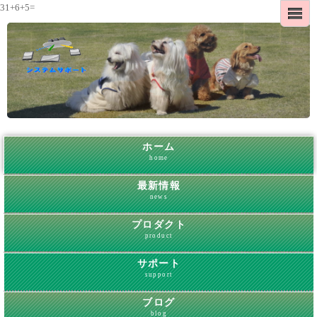
31+6+5=
ホーム
home
最新情報
news
プロダクト
product
サポート
support
ブログ
blog