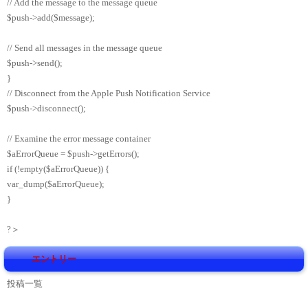
// Add the message to the message queue
$push->add($message);
// Send all messages in the message queue
$push->send();
}
// Disconnect from the Apple Push Notification Service
$push->disconnect();
// Examine the error message container
$aErrorQueue = $push->getErrors();
if (!empty($aErrorQueue)) {
var_dump($aErrorQueue);
}
?＞
エントリー
投稿一覧