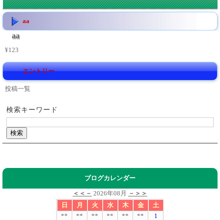
aa
aa
¥123
エントリー
投稿一覧
検索キーワード
ブログカレンダー
＜＜－
2026年08月
－＞＞
日
月
火
水
木
金
土
**
**
**
**
**
**
1