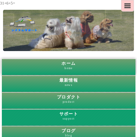
31+6+5=
ホーム
home
最新情報
news
プロダクト
product
サポート
support
ブログ
blog