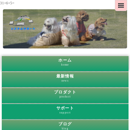
31+6+5=
ホーム
home
最新情報
news
プロダクト
product
サポート
support
ブログ
blog