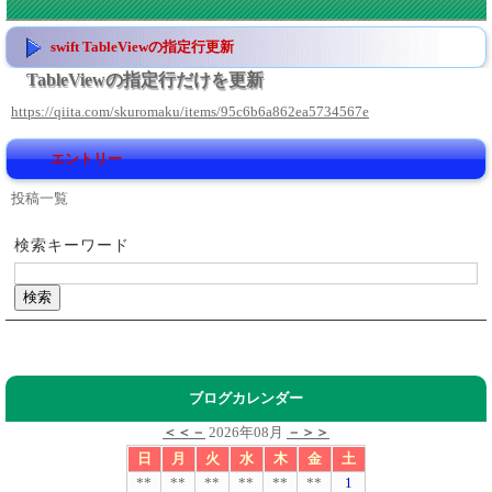
swift TableViewの指定行更新
TableViewの指定行だけを更新
https://qiita.com/skuromaku/items/95c6b6a862ea5734567e
エントリー
投稿一覧
検索キーワード
ブログカレンダー
＜＜－
2026年08月
－＞＞
日
月
火
水
木
金
土
**
**
**
**
**
**
1