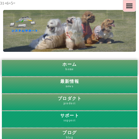
31+6+5=
ホーム
home
最新情報
news
プロダクト
product
サポート
support
ブログ
blog