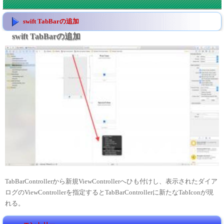
swift TabBarの追加
swift TabBarの追加
TabBarControllerから新規ViewControllerへひも付けし、表示されたダイア
ログのViewControllerを指定するとTabBarControllerに新たなTabIconが現
れる。