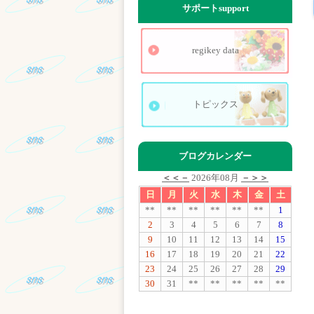
サポート
support
regikey data
トピックス
ブログカレンダー
＜＜－
2026年08月
－＞＞
日
月
火
水
木
金
土
**
**
**
**
**
**
1
2
3
4
5
6
7
8
9
10
11
12
13
14
15
16
17
18
19
20
21
22
23
24
25
26
27
28
29
30
31
**
**
**
**
**