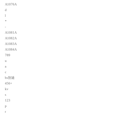
A1076A
d
l
*
-
A1081A
A1082A
A1083A
A1084A
789
u
a
c
bs別途
456+
kv
s
123
p
r