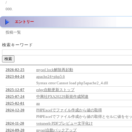
/
000.
エントリー
投稿一覧
検索キーワード
2026-02-25
mysql lock解除再起動
2023-04-24
apache24+php5.6
Syntax error Cannot load php5apache2_4.dll
2025-12-07
edge自動更新ストップ
2025-07-24
中興社PXA20229新規作成関連
2025-02-01
aa
2024-12-20
PHPExcelでファイル作成から値の取得
PHPExcelでファイル作成から値の取得とセルに値をセ
2024-11-20
vetssweb PDFプレビュー文字化け
2024-09-20
mysql自動バックアップ