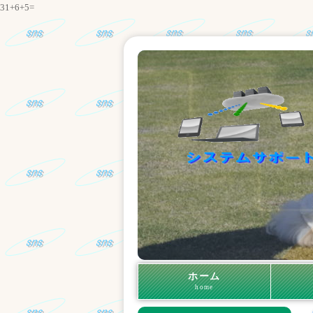
31+6+5=
ホーム
home