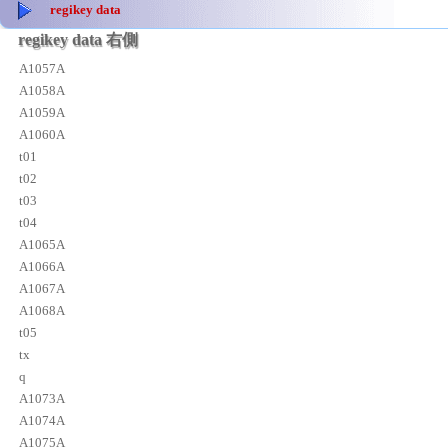
regikey data
regikey data 右側
A1057A
A1058A
A1059A
A1060A
t01
t02
t03
t04
A1065A
A1066A
A1067A
A1068A
t05
tx
q
A1073A
A1074A
A1075A