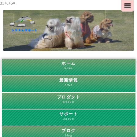
31+6+5=
ホーム
home
最新情報
news
プロダクト
product
サポート
support
ブログ
blog