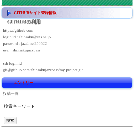
GITHUBサイト登録情報
GITHUBの利用
https://github.com
login id : shinsaku@sns.ne.jp
password : jazzbass250522
user : shinsakujazzbass
ssh login id
git@github.com:shinsakujazzbass/my-project.git
エントリー
投稿一覧
検索キーワード