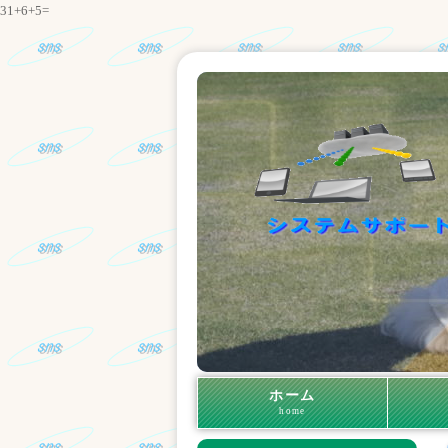
31+6+5=
ホーム
home