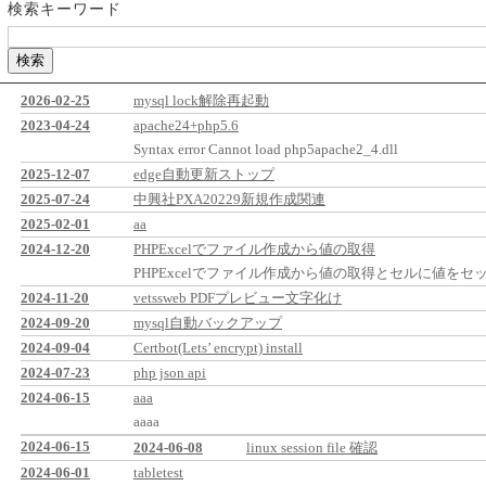
検索キーワード
2026-02-25
mysql lock解除再起動
2023-04-24
apache24+php5.6
Syntax error Cannot load php5apache2_4.dll
2025-12-07
edge自動更新ストップ
2025-07-24
中興社PXA20229新規作成関連
2025-02-01
aa
2024-12-20
PHPExcelでファイル作成から値の取得
PHPExcelでファイル作成から値の取得とセルに値をセ
2024-11-20
vetssweb PDFプレビュー文字化け
2024-09-20
mysql自動バックアップ
2024-09-04
Certbot(Lets’ encrypt) install
2024-07-23
php json api
2024-06-15
aaa
aaaa
2024-06-15
2024-06-08
linux session file 確認
2024-06-01
tabletest