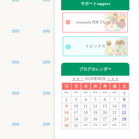
サポート
support
vetssweb PDFプレビュ
トピックス
ブログカレンダー
＜＜－
2026年08月
－＞＞
日
月
火
水
木
金
土
**
**
**
**
**
**
1
2
3
4
5
6
7
8
9
10
11
12
13
14
15
16
17
18
19
20
21
22
23
24
25
26
27
28
29
30
31
**
**
**
**
**