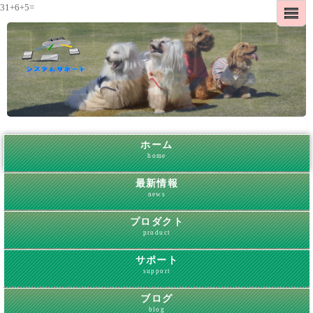
31+6+5=
ホーム
home
最新情報
news
プロダクト
product
サポート
support
ブログ
blog