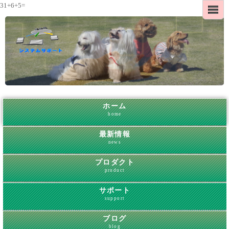
31+6+5=
ホーム
home
最新情報
news
プロダクト
product
サポート
support
ブログ
blog