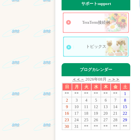
サポート
support
TeraTerm接続例
トピックス
ブログカレンダー
＜＜－
2026年08月
－＞＞
日
月
火
水
木
金
土
**
**
**
**
**
**
1
2
3
4
5
6
7
8
9
10
11
12
13
14
15
16
17
18
19
20
21
22
23
24
25
26
27
28
29
30
31
**
**
**
**
**