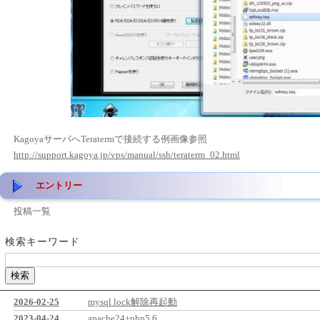
KagoyaサーバへTeratermで接続する例画像参照
http://support.kagoya.jp/vps/manual/ssh/teraterm_02.html
エントリー
投稿一覧
検索キーワード
2026-02-25
mysql lock解除再起動
2023-04-24
apache24+php5.6