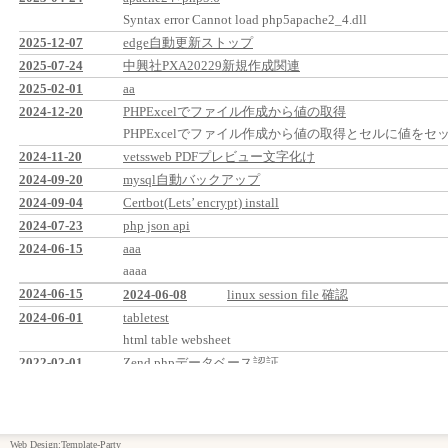
Syntax error Cannot load php5apache2_4.dll
2025-12-07
edge自動更新ストップ
2025-07-24
中興社PXA20229新規作成関連
2025-02-01
aa
2024-12-20
PHPExcelでファイル作成から値の取得
PHPExcelでファイル作成から値の取得とセルに値をセ
2024-11-20
vetssweb PDFプレビュー文字化け
2024-09-20
mysql自動バックアップ
2024-09-04
Certbot(Lets’ encrypt) install
2024-07-23
php json api
2024-06-15
aaa
aaaa
2024-06-15
2024-06-08
linux session file 確認
2024-06-01
tabletest
html table websheet
2022-02-01
Zend phpデータベース認証
2021-09-11
linux zend framework install
2024-05-23
ssl.conf 設定例
2024-05-10
sheettest
Web Design:Template-Party