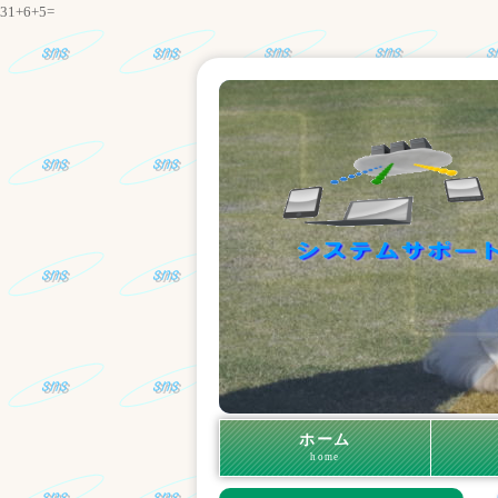
31+6+5=
ホーム
home