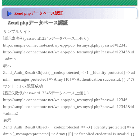
Zend phpデータベース認証
Zend phpデータベース認証
サンプルサイト
認証成功例(password12345データベース上有り)
http://sample.connectnote.net/wp-app/pdo_testmysql.php?passwd=12345
http://sample.connectnote.net/wp-app/pdo_testmysql.php?passwd=12345&id
=admin
表示
Zend_Auth_Result Object ( [_code:protected] => 1 [_identity:protected] => ad
min [_messages:protected] => Array ( [0] => Authentication successful. ) ) アカ
ウント：1 ok認証成功
認証失敗例(password12345データベース上無し)
http://sample.connectnote.net/wp-app/pdo_testmysql.php?passwd=12346
http://sample.connectnote.net/wp-app/pdo_testmysql.php?passwd=12345&id
=admin2
表示
Zend_Auth_Result Object ( [_code:protected] => -3 [_identity:protected] => a
dmin [_messages:protected] => Array ( [0] => Supplied credential is invalid. ) )