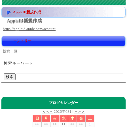
AppleID新規作成
AppleID新規作成
https://appleid.apple.com/account
エントリー
投稿一覧
検索キーワード
ブログカレンダー
＜＜－
2026年08月
－＞＞
日
月
火
水
木
金
土
**
**
**
**
**
**
1