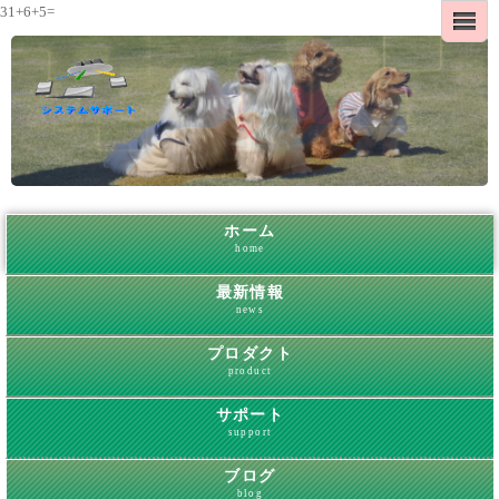
31+6+5=
ホーム
home
最新情報
news
プロダクト
product
サポート
support
ブログ
blog