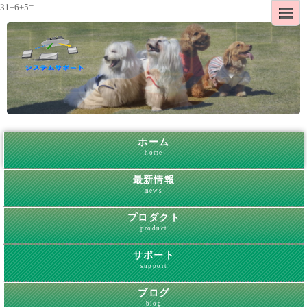
31+6+5=
ホーム
home
最新情報
news
プロダクト
product
サポート
support
ブログ
blog