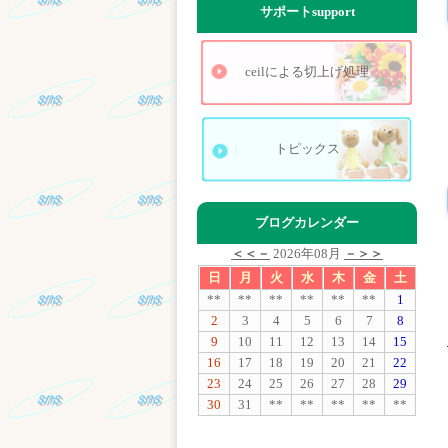
サポート
support
ceilによる切上げ処理
トピックス
ブログカレンダー
＜＜－
2026年08月
－＞＞
日
月
火
水
木
金
土
**
**
**
**
**
**
1
2
3
4
5
6
7
8
9
10
11
12
13
14
15
16
17
18
19
20
21
22
23
24
25
26
27
28
29
30
31
**
**
**
**
**