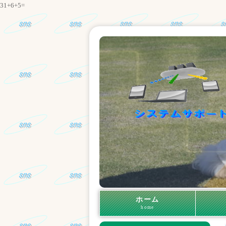
31+6+5=
ホーム
home