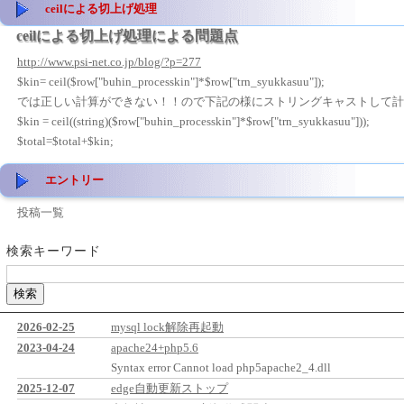
ceilによる切上げ処理
ceilによる切上げ処理による問題点
http://www.psi-net.co.jp/blog/?p=277
$kin= ceil($row["buhin_processkin"]*$row["trn_syukkasuu"]);
では正しい計算ができない！！ので下記の様にストリングキャストして計
$kin = ceil((string)($row["buhin_processkin"]*$row["trn_syukkasuu"]));
$total=$total+$kin;
エントリー
投稿一覧
検索キーワード
2026-02-25
mysql lock解除再起動
2023-04-24
apache24+php5.6
Syntax error Cannot load php5apache2_4.dll
2025-12-07
edge自動更新ストップ