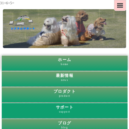
31+6+5=
ホーム
home
最新情報
news
プロダクト
product
サポート
support
ブログ
blog