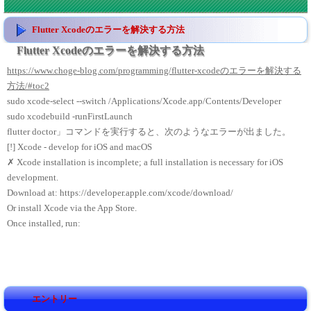
Flutter Xcodeのエラーを解決する方法
Flutter Xcodeのエラーを解決する方法
https://www.choge-blog.com/programming/flutter-xcodeのエラーを解決する
方法/#toc2
sudo xcode-select --switch /Applications/Xcode.app/Contents/Developer
sudo xcodebuild -runFirstLaunch
flutter doctor」コマンドを実行すると、次のようなエラーが出ました。
[!] Xcode - develop for iOS and macOS
✗ Xcode installation is incomplete; a full installation is necessary for iOS
development.
Download at: https://developer.apple.com/xcode/download/
Or install Xcode via the App Store.
Once installed, run:
エントリー