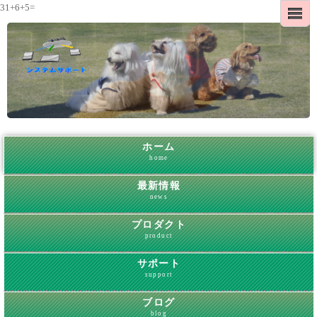
31+6+5=
ホーム
home
最新情報
news
プロダクト
product
サポート
support
ブログ
blog