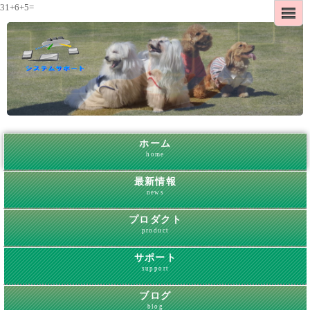
31+6+5=
ホーム
home
最新情報
news
プロダクト
product
サポート
support
ブログ
blog