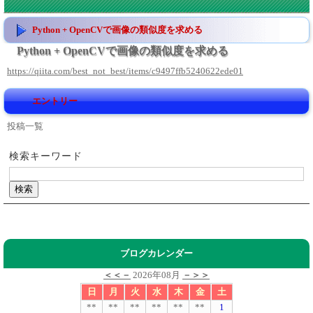
Python + OpenCVで画像の類似度を求める
Python + OpenCVで画像の類似度を求める
https://qiita.com/best_not_best/items/c9497ffb5240622ede01
エントリー
投稿一覧
検索キーワード
ブログカレンダー
＜＜－
2026年08月
－＞＞
日
月
火
水
木
金
土
**
**
**
**
**
**
1