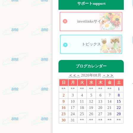
サポート
support
invetlinksサイト
トピックス
ブログカレンダー
＜＜－
2026年08月
－＞＞
日
月
火
水
木
金
土
**
**
**
**
**
**
1
2
3
4
5
6
7
8
9
10
11
12
13
14
15
16
17
18
19
20
21
22
23
24
25
26
27
28
29
30
31
**
**
**
**
**