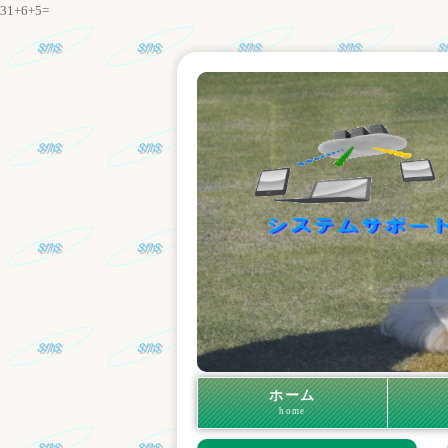
31+6+5=
ホーム
home