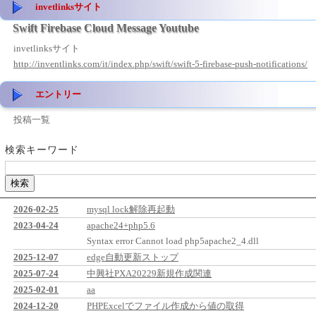
invetlinksサイト
Swift Firebase Cloud Message Youtube
invetlinksサイト
http://inventlinks.com/it/index.php/swift/swift-5-firebase-push-notifications/
エントリー
投稿一覧
検索キーワード
2026-02-25
mysql lock解除再起動
2023-04-24
apache24+php5.6
Syntax error Cannot load php5apache2_4.dll
2025-12-07
edge自動更新ストップ
2025-07-24
中興社PXA20229新規作成関連
2025-02-01
aa
2024-12-20
PHPExcelでファイル作成から値の取得