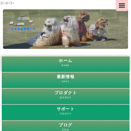
31+6+5=
ホーム
home
最新情報
news
プロダクト
product
サポート
support
ブログ
blog