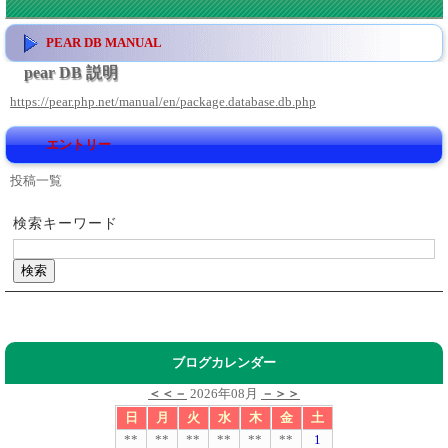
PEAR DB MANUAL
pear DB 説明
https://pear.php.net/manual/en/package.database.db.php
エントリー
投稿一覧
検索キーワード
ブログカレンダー
＜＜－
2026年08月
－＞＞
日
月
火
水
木
金
土
**
**
**
**
**
**
1