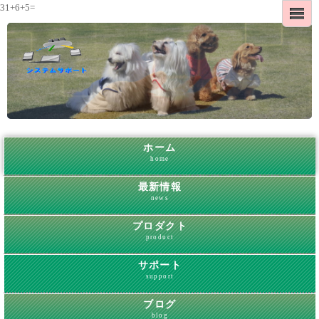
31+6+5=
ホーム
home
最新情報
news
プロダクト
product
サポート
support
ブログ
blog