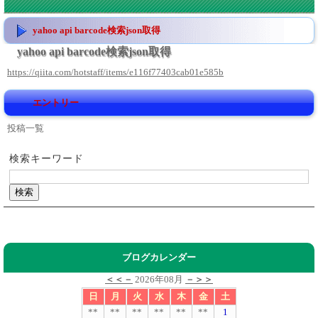
yahoo api barcode検索json取得
yahoo api barcode検索json取得
https://qiita.com/hotstaff/items/e116f77403cab01e585b
エントリー
投稿一覧
検索キーワード
ブログカレンダー
＜＜－
2026年08月
－＞＞
日
月
火
水
木
金
土
**
**
**
**
**
**
1