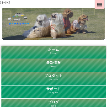
31+6+5=
ホーム
home
最新情報
news
プロダクト
product
サポート
support
ブログ
blog