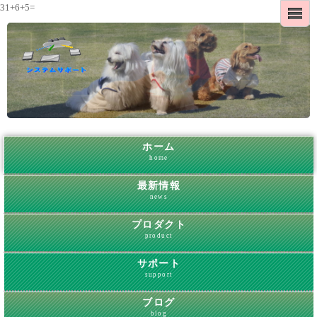
31+6+5=
ホーム
home
最新情報
news
プロダクト
product
サポート
support
ブログ
blog