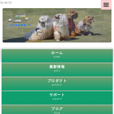
31+6+5=
ホーム
home
最新情報
news
プロダクト
product
サポート
support
ブログ
blog